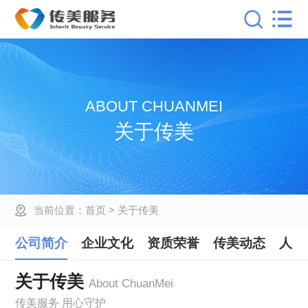
ABOUT CHUANMEI
关于传美
当前位置：
首页
> 关于传美
公司简介
企业文化
资质荣誉
传美动态
人员
关于传美
About ChuanMei
传美服务 用心守护